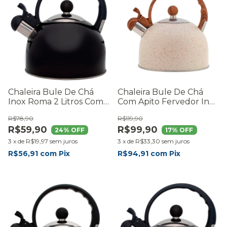
Chaleira Bule De Chá
Chaleira Bule De Chá
Inox Roma 2 Litros Com
Com Apito Fervedor Inox
Apito Fervedor Cozinha
Roma 2 Litros Moderna
R$78,90
R$119,90
Moderna Premium -
Premium - RMaisCasa
R$59,90
R$99,90
RMaisCasa
24
% OFF
17
% OFF
3
x
de
R$19,97
sem juros
3
x
de
R$33,30
sem juros
R$56,91
com
Pix
R$94,91
com
Pix