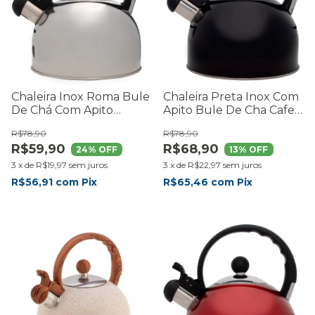
Chaleira Inox Roma Bule
Chaleira Preta Inox Com
De Chá Com Apito
Apito Bule De Cha Cafe
Fervedor 2 Litros
2 Litros
R$78,90
R$78,90
Cozinha Moderna -
R$59,90
R$68,90
RMaisCasa
24
% OFF
13
% OFF
3
x
de
R$19,97
sem juros
3
x
de
R$22,97
sem juros
R$56,91
com
Pix
R$65,46
com
Pix