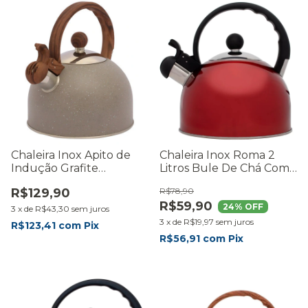
Chaleira Inox Apito de
Chaleira Inox Roma 2
Indução Grafite
Litros Bule De Chá Com
Gourmet Bule De Chá 2l
Apito Fervedor Cozinha
R$129,90
R$78,90
Premium - RMaisCasa
R$59,90
24
% OFF
3
x
de
R$43,30
sem juros
3
x
de
R$19,97
sem juros
R$123,41
com
Pix
R$56,91
com
Pix