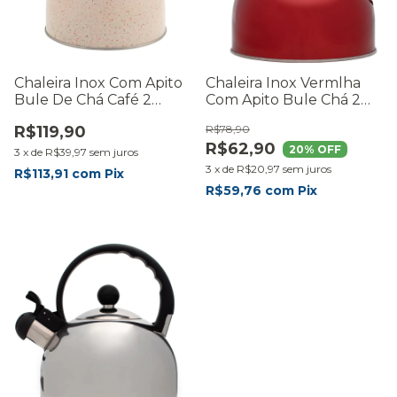
Chaleira Inox Com Apito
Chaleira Inox Vermlha
Bule De Chá Café 2
Com Apito Bule Chá 2
Litros Marmol
Litros Mimo Style
R$119,90
R$78,90
Vermelho
R$62,90
20
% OFF
3
x
de
R$39,97
sem juros
3
x
de
R$20,97
sem juros
R$113,91
com
Pix
R$59,76
com
Pix