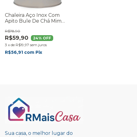
Chaleira Aço Inox Com
Apito Bule De Chá Mimo
Style 2 Litros Prateado
R$78,90
R$59,90
24
% OFF
3
x
de
R$19,97
sem juros
R$56,91
com
Pix
Sua casa, o melhor lugar do