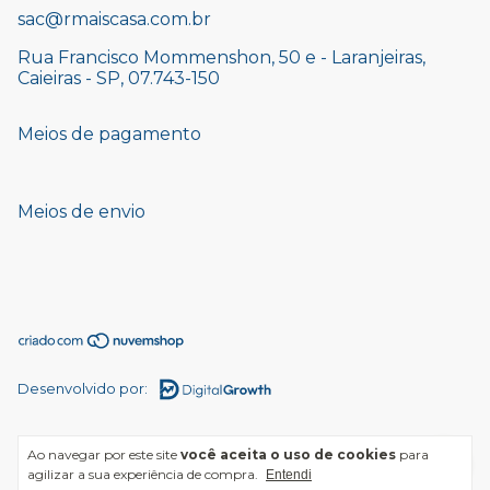
sac@rmaiscasa.com.br
Rua Francisco Mommenshon, 50 e - Laranjeiras,
Caieiras - SP, 07.743-150
Meios de pagamento
Meios de envio
Desenvolvido por:
Ao navegar por este site
você aceita o uso de cookies
para
agilizar a sua experiência de compra.
Entendi
Copyright Rmaiscasa - 21709584000149 - 2026. Todos os