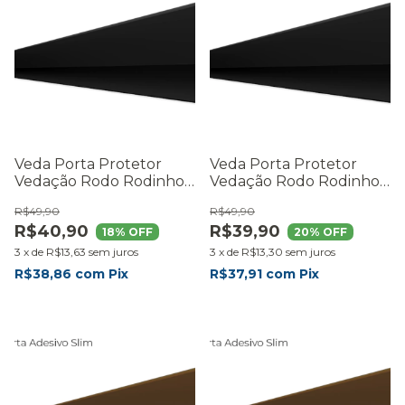
Veda Porta Protetor
Veda Porta Protetor
Vedação Rodo Rodinho
Vedação Rodo Rodinho
De Porta 90cm Preto
De Porta 80cm Preto
R$49,90
R$49,90
Preto
Preto
R$40,90
R$39,90
18
% OFF
20
% OFF
3
x
de
R$13,63
sem juros
3
x
de
R$13,30
sem juros
R$38,86
com
Pix
R$37,91
com
Pix