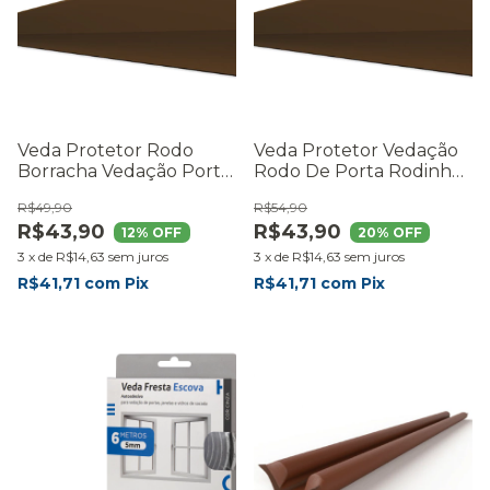
Veda Protetor Rodo
Veda Protetor Vedação
Borracha Vedação Porta
Rodo De Porta Rodinho
80cm Marrom Marrom
100cm Marrom
R$49,90
R$54,90
R$43,90
R$43,90
12
% OFF
20
% OFF
3
x
de
R$14,63
sem juros
3
x
de
R$14,63
sem juros
R$41,71
com
Pix
R$41,71
com
Pix