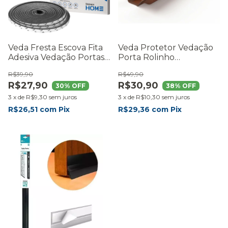
Veda Fresta Escova Fita
Veda Protetor Vedação
Adesiva Vedação Portas
Porta Rolinho
Janelas Vidro Cinza
Residencial 100cm
R$39,90
R$49,90
Marrom
R$27,90
R$30,90
30
% OFF
38
% OFF
3
x
de
R$9,30
sem juros
3
x
de
R$10,30
sem juros
R$26,51
com
Pix
R$29,36
com
Pix