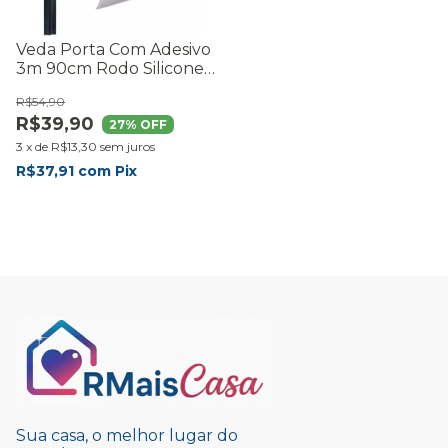
Veda Porta Com Adesivo
3m 90cm Rodo Silicone
Preto
R$54,90
R$39,90
27
% OFF
3
x
de
R$13,30
sem juros
R$37,91
com
Pix
Sua casa, o melhor lugar do