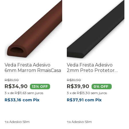
Veda Fresta Adesivo
Veda Fresta Adesivo
6mm Marrom RmaisCasa
2mm Preto Protetor
Vedação Porta Janela
R$39,90
R$39,90
R$34,90
R$39,90
13
% OFF
0
% OFF
3
x
de
R$11,63
sem juros
3
x
de
R$13,30
sem juros
R$33,16
com
Pix
R$37,91
com
Pix