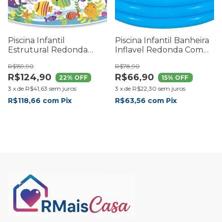
Piscina Infantil
Piscina Infantil Banheira
Estrutural Redonda
Inflavel Redonda Com
Estampada Oceano 958l
Borda 330l
R$159,90
R$78,90
R$124,90
R$66,90
22
% OFF
15
% OFF
3
x
de
R$41,63
sem juros
3
x
de
R$22,30
sem juros
R$118,66
com
Pix
R$63,56
com
Pix