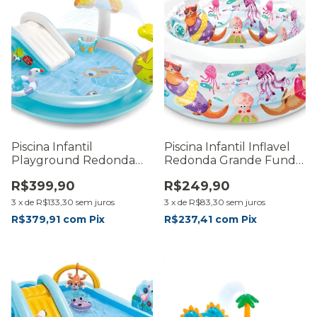
Piscina Infantil
Piscina Infantil Inflavel
Playground Redonda
Redonda Grande Fundo
Inflavel Dinossauro 160l
Do Mar 360l
R$399,90
R$249,90
3
x
de
R$133,30
sem juros
3
x
de
R$83,30
sem juros
R$379,91
com
Pix
R$237,41
com
Pix