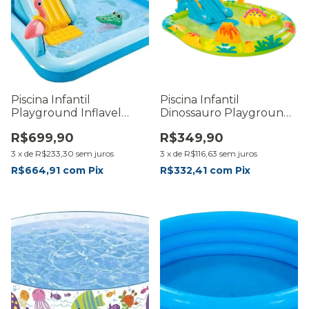
Piscina Infantil
Piscina Infantil
Playground Inflavel
Dinossauro Playground
Floresta Safari 493l
Inflavel 143l
R$699,90
R$349,90
3
x
de
R$233,30
sem juros
3
x
de
R$116,63
sem juros
R$664,91
com
Pix
R$332,41
com
Pix