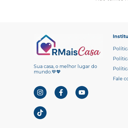
Instit
Políti
Políti
Sua casa, o melhor lugar do
Políti
mundo.💙💖
Fale c