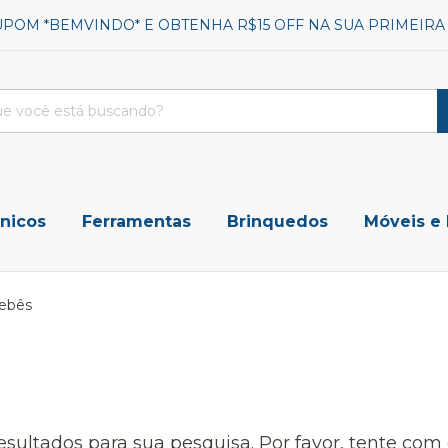
UPOM *BEMVINDO* E OBTENHA R$15 OFF NA SUA PRIMEIR
ônicos
Ferramentas
Brinquedos
Móveis e
Bebês
sultados para sua pesquisa. Por favor, tente com ou