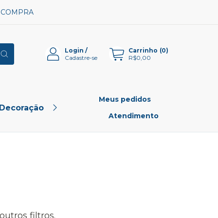
A COMPRA
Login
/
Carrinho
(
0
)
Cadastre-se
R$0,00
Meus pedidos
 Decoração
Pet Shop
Outlet
Atendimento
tros filtros.