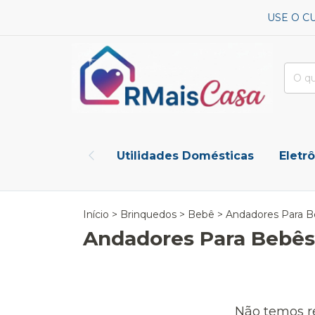
USE O C
Utilidades Domésticas
Eletr
Início
>
Brinquedos
>
Bebê
>
Andadores Para 
Andadores Para Bebês
Não temos re