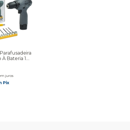
 Parafusadeira
 À Bateria 12v
za-escuro 60
em juros
m
Pix