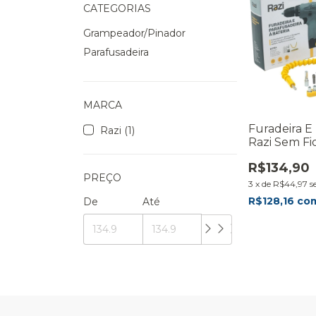
CATEGORIAS
Grampeador/Pinador
Parafusadeira
MARCA
Furadeira E
Razi (1)
Razi Sem Fio
Luz Led Cin
R$134,90
Hz
PREÇO
3
x
de
R$44,97
s
R$128,16
co
De
Até