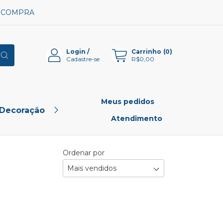
A COMPRA
Login
/
Carrinho
(
0
)
Cadastre-se
R$0,00
Meus pedidos
 Decoração
Pet Shop
Outlet
Atendimento
Ordenar por