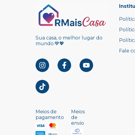
Instit
Políti
Políti
Sua casa, o melhor lugar do
Políti
mundo.💙💖
Fale c
Meios de
Meios
pagamento
de
envio